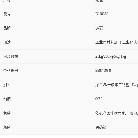
产地
湖北
DH0863
货号
品牌
达豪
用途
工业原材料,用于工业化大
25kg/200kg/5kg/1kg
包装规格
3387-36-8
CAS编号
别名
尿苷-5-一磷酸二钠盐; 5’
99%
纯度
包装
依据产品性状而定,一般为
级别
医药级