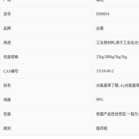
产地
湖北
DH0854
货号
品牌
达豪
用途
工业原材料,用于工业化大
25kg/200kg/5kg/1kg
包装规格
15118-60-2
CAS编号
别名
对氨基苯丁酸; 4-(对氨基苯
99%
纯度
包装
依据产品性状而定,一般为
级别
医药级