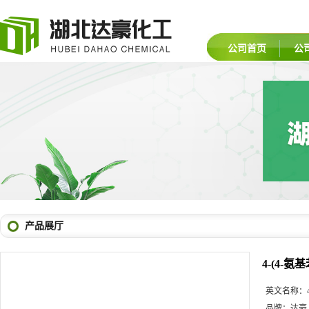
公司首页
公
产品展厅
4-(4-氨
英文名称：
品牌：
达豪