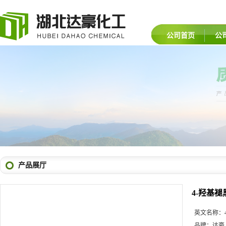
公司首页
公
产品展厅
4-羟基褪
英文名称：
品牌：
达豪