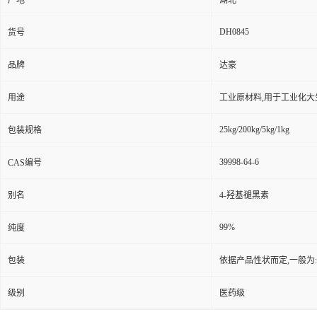
产地
湖北
DH0845
货号
品牌
达豪
用途
工业原材料,用于工业化大
25kg/200kg/5kg/1kg
包装规格
39998-64-6
CAS编号
别名
4-羟基褪黑素
99%
纯度
包装
依据产品性状而定,一般为
级别
医药级