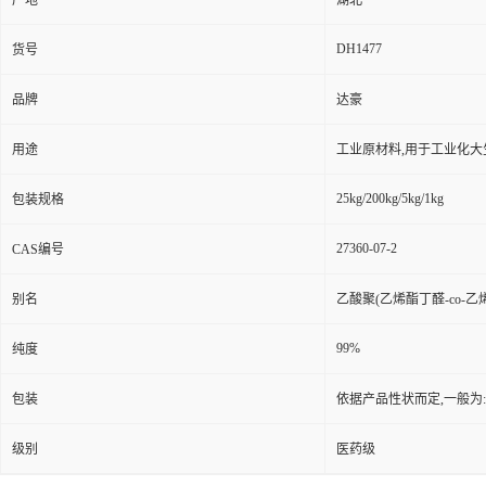
产地
湖北
DH1477
货号
品牌
达豪
用途
工业原材料,用于工业化大
25kg/200kg/5kg/1kg
包装规格
27360-07-2
CAS编号
别名
乙酸聚(乙烯酯丁醛-co-乙烯
99%
纯度
包装
依据产品性状而定,一般为
级别
医药级