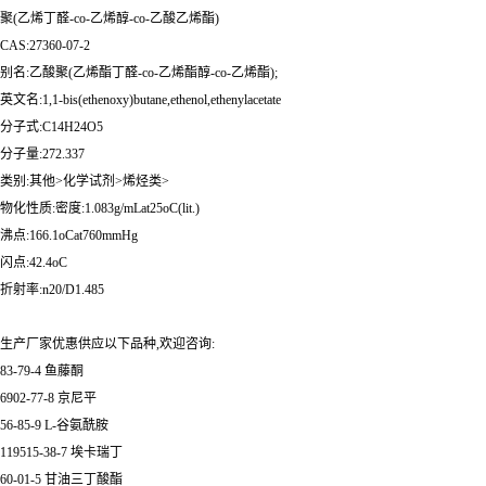
聚(乙烯丁醛-co-乙烯醇-co-乙酸乙烯酯)
CAS:27360-07-2
别名:乙酸聚(乙烯酯丁醛-co-乙烯酯醇-co-乙烯酯);
英文名:1,1-bis(ethenoxy)butane,ethenol,ethenylacetate
分子式:C14H24O5
分子量:272.337
类别:其他>化学试剂>烯烃类>
物化性质:密度:1.083g/mLat25oC(lit.)
沸点:166.1oCat760mmHg
闪点:42.4oC
折射率:n20/D1.485
生产厂家优惠供应以下品种,欢迎咨询:
83-79-4 鱼藤酮
6902-77-8 京尼平
56-85-9 L-谷氨酰胺
119515-38-7 埃卡瑞丁
60-01-5 甘油三丁酸酯