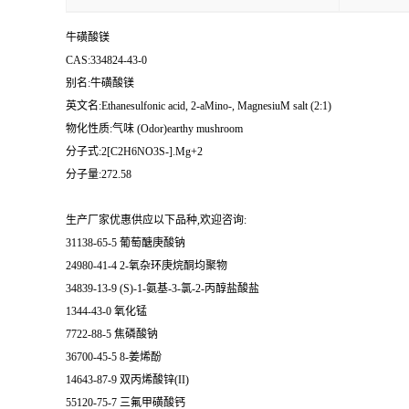
牛磺酸镁
CAS:334824-43-0
别名:牛磺酸镁
英文名:Ethanesulfonic acid, 2-aMino-, MagnesiuM salt (2:1)
物化性质:气味 (Odor)earthy mushroom
分子式:2[C2H6NO3S-].Mg+2
分子量:272.58
生产厂家优惠供应以下品种,欢迎咨询:
31138-65-5 葡萄醣庚酸钠
24980-41-4 2-氧杂环庚烷酮均聚物
34839-13-9 (S)-1-氨基-3-氯-2-丙醇盐酸盐
1344-43-0 氧化锰
7722-88-5 焦磷酸钠
36700-45-5 8-姜烯酚
14643-87-9 双丙烯酸锌(II)
55120-75-7 三氟甲磺酸钙