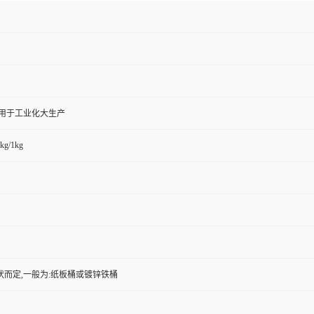
,用于工业化大生产
kg/1kg
状而定,一般为:纸板桶或镀锌铁桶