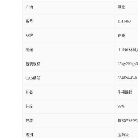
产地
湖北
DH1460
货号
品牌
达豪
用途
工业原材料
25kg/200kg/5
包装规格
334824-43-0
CAS编号
别名
牛磺酸镁
99%
纯度
包装
依据产品性
级别
医药级