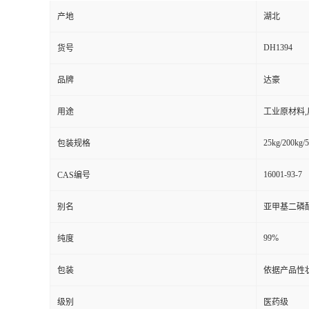
产地
湖北
DH1394
货号
品牌
达豪
用途
工业原材料
25kg/200kg/5
包装规格
16001-93-7
CAS编号
别名
亚甲基二磷
99%
纯度
包装
依据产品性
级别
医药级