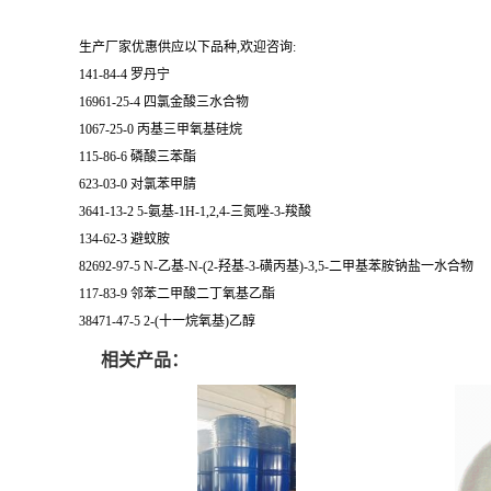
生产厂家优惠供应以下品种,欢迎咨询:
141-84-4 罗丹宁
16961-25-4 四氯金酸三水合物
1067-25-0 丙基三甲氧基硅烷
115-86-6 磷酸三苯酯
623-03-0 对氯苯甲腈
3641-13-2 5-氨基-1H-1,2,4-三氮唑-3-羧酸
134-62-3 避蚊胺
82692-97-5 N-乙基-N-(2-羟基-3-磺丙基)-3,5-二甲基苯胺钠盐一水合物
117-83-9 邻苯二甲酸二丁氧基乙酯
38471-47-5 2-(十一烷氧基)乙醇
相关产品：