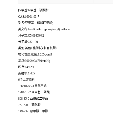
四甲基亚甲基二磷酸酯
CAS:16001-93-7
别名:亚甲基二磷酸四甲酯;
英文名:bis(dimethoxyphosphoryl)methane
分子式:C5H14O6P2
分子量:232.109
类别:其他>化学试剂>有机磷>
物化性质:密度:1.255g/cm3
沸点:300.2oCat760mmHg
闪点:149.2oC
折射率:1.455
6个上游原料
186581-53-3 重氮甲烷
1984-15-2 亚甲基二磷酸
868-85-9 亚磷酸二甲酯
75-15-0 二硫化碳
149-73-5 原甲酸三甲酯