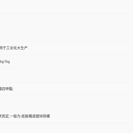
,用于工业化大生产
kg/1kg
酸四甲酯;
状而定,一般为:纸板桶或镀锌铁桶