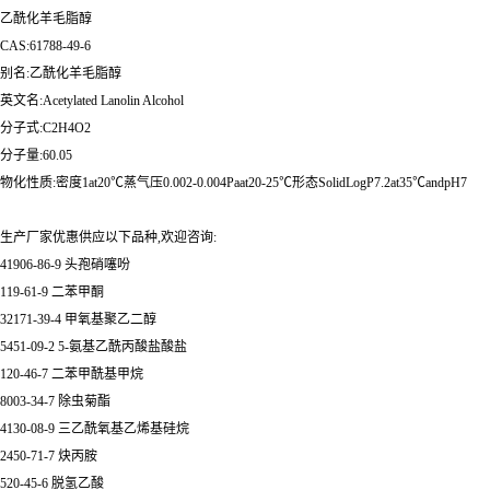
乙酰化羊毛脂醇
CAS:61788-49-6
别名:乙酰化羊毛脂醇
英文名:Acetylated Lanolin Alcohol
分子式:C2H4O2
分子量:60.05
物化性质:密度1at20℃蒸气压0.002-0.004Paat20-25℃形态SolidLogP7.2at35℃andpH7
生产厂家优惠供应以下品种,欢迎咨询:
41906-86-9 头孢硝噻吩
119-61-9 二苯甲酮
32171-39-4 甲氧基聚乙二醇
5451-09-2 5-氨基乙酰丙酸盐酸盐
120-46-7 二苯甲酰基甲烷
8003-34-7 除虫菊酯
4130-08-9 三乙酰氧基乙烯基硅烷
2450-71-7 炔丙胺
520-45-6 脱氢乙酸