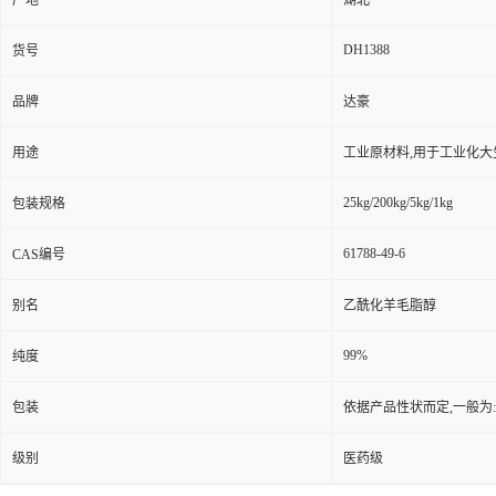
产地
湖北
DH1388
货号
品牌
达豪
用途
工业原材料,用于工业化大
25kg/200kg/5kg/1kg
包装规格
61788-49-6
CAS编号
别名
乙酰化羊毛脂醇
99%
纯度
包装
依据产品性状而定,一般为
级别
医药级