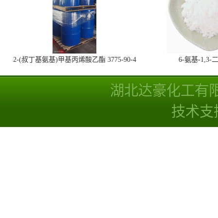
2-(叔丁基氨基)甲基丙烯酸乙酯 3775-90-4
6-氨基-1,
湖北达豪化工有
技术支