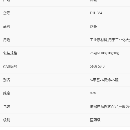
产地
湖北
DH1364
货号
品牌
达豪
用途
工业原材料,用于工业化大
25kg/200kg/5kg/1kg
包装规格
5166-53-0
CAS编号
别名
5-甲基-3-庚烯-2-酮;
99%
纯度
包装
依据产品性状而定,一般为
级别
医药级