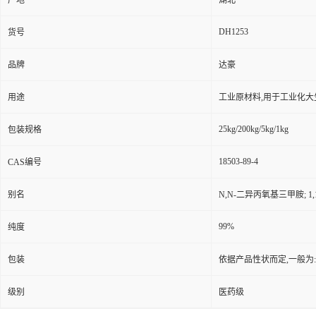
产地
湖北
DH1253
货号
品牌
达豪
用途
工业原材料,用于工业化大
25kg/200kg/5kg/1kg
包装规格
18503-89-4
CAS编号
别名
N,N-二异丙氧基三甲胺; 1
99%
纯度
包装
依据产品性状而定,一般为
级别
医药级