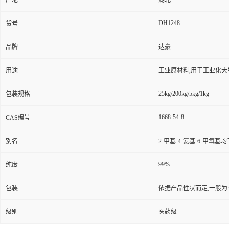
产地
湖北
DH1248
货号
品牌
达豪
用途
工业原材料,用于工业化大
25kg/200kg/5kg/1kg
包装规格
1668-54-8
CAS编号
别名
2-甲基-4-氨基-6-甲氧基均三
99%
纯度
包装
依据产品性状而定,一般为
级别
医药级