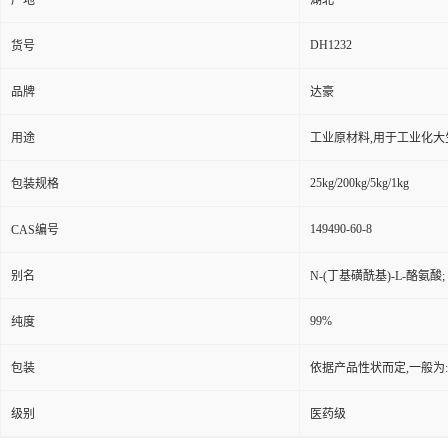
产地
湖北
DH1232
货号
品牌
达豪
用途
工业原材料,用于工业化大
25kg/200kg/5kg/1kg
包装规格
149490-60-8
CAS编号
别名
N-(丁基磺酰基)-L-酪氨酸
99%
纯度
包装
依据产品性状而定,一般为
级别
医药级