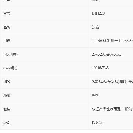
产地
湖北
DH1220
货号
品牌
达豪
用途
工业原材料,用于工业化大
25kg/200kg/5kg/1kg
包装规格
19916-73-5
CAS编号
别名
2-氨基-6-(苄氧基)嘌呤; 
99%
纯度
包装
依据产品性状而定,一般为
级别
医药级