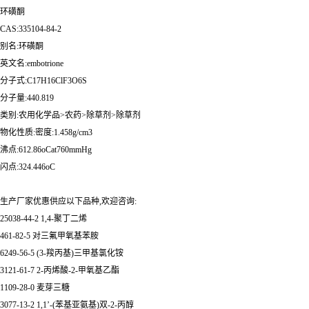
环磺酮
CAS:335104-84-2
别名:环磺酮
英文名:embotrione
分子式:C17H16ClF3O6S
分子量:440.819
类别:农用化学品>农药>除草剂>除草剂
物化性质:密度:1.458g/cm3
沸点:612.86oCat760mmHg
闪点:324.446oC
生产厂家优惠供应以下品种,欢迎咨询:
25038-44-2 1,4-聚丁二烯
461-82-5 对三氟甲氧基苯胺
6249-56-5 (3-羧丙基)三甲基氯化铵
3121-61-7 2-丙烯酸-2-甲氧基乙酯
1109-28-0 麦芽三糖
3077-13-2 1,1’-(苯基亚氨基)双-2-丙醇