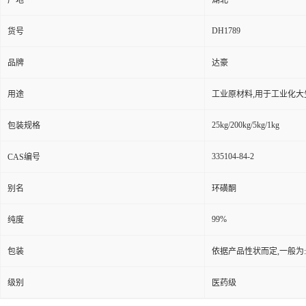
产地
湖北
DH1789
货号
品牌
达豪
用途
工业原材料,用于工业化大
25kg/200kg/5kg/1kg
包装规格
335104-84-2
CAS编号
别名
环磺酮
99%
纯度
包装
依据产品性状而定,一般为
级别
医药级