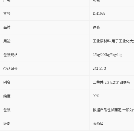
产地
湖北
DH1689
货号
品牌
达豪
用途
工业原材料,用于工业化大
25kg/200kg/5kg/1kg
包装规格
242-51-3
CAS编号
别名
二萘并[2,3-b:2',3'-d]呋喃
99%
纯度
包装
依据产品性状而定,一般为
级别
医药级