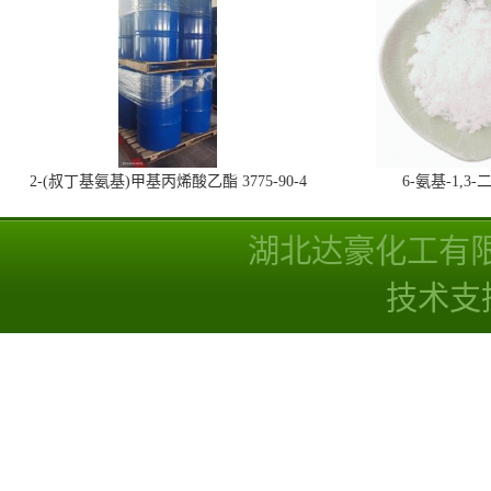
2-(叔丁基氨基)甲基丙烯酸乙酯 3775-90-4
6-氨基-1,
湖北达豪化工有
技术支