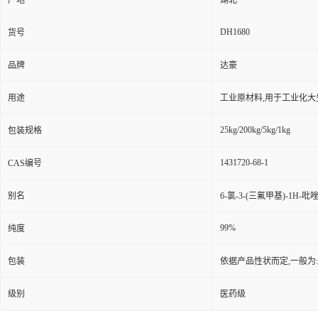
产地
湖北
DH1680
货号
品牌
达豪
用途
工业原材料,用于工业化大
25kg/200kg/5kg/1kg
包装规格
1431720-68-1
CAS编号
别名
6-氯-3-(三氟甲基)-1H-吡唑
99%
纯度
包装
依据产品性状而定,一般为
级别
医药级