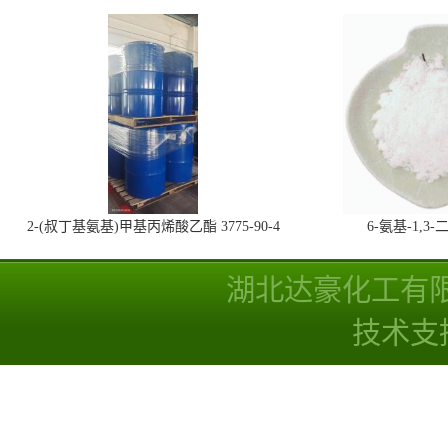
2-(叔丁基氨基)甲基丙烯酸乙酯 3775-90-4
6-氨基-1,
湖北达豪化工有
技术支