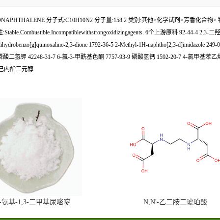
-DIAMINONAPHTHALENE 分子式:C10H10N2 分子量:158.2 类别:其他>化学试剂>芳香
ble.Combustible.Incompatiblewithstrongoxidizingagents. 6个上游原料 92-44-4 2,
enzo[g]quinoxaline-2,3-dione 1792-36-5 2-Methyl-1H-naphtho[2,3-d]imidazole 24
二氢钾 42248-31-7 6-氯-3-甲酰基色酮 7757-93-9 磷酸氢钙 1592-20-7 4-氯甲基苯乙烯 1
2 聚己内酯三元醇
6-氨基-1,3-二甲基尿嘧啶
N,N'-乙二胺二琥珀酸