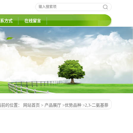
系方式
在线留言
当前的位置：
网站首页
>
产品展厅
>
优势品种
>
2,3-二氨基萘