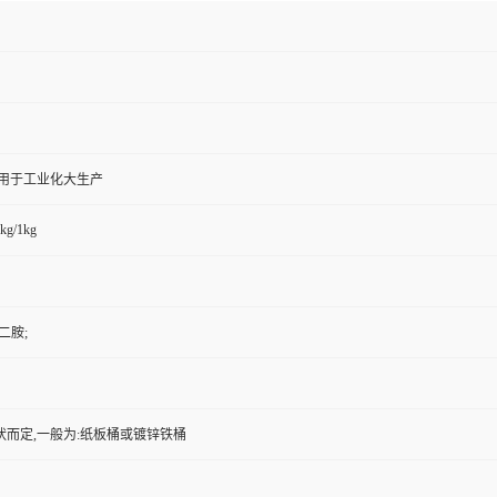
,用于工业化大生产
kg/1kg
萘二胺;
状而定,一般为:纸板桶或镀锌铁桶