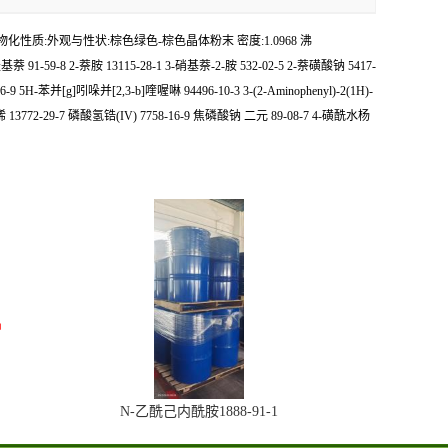
化合物> 物化性质:外观与性状:棕色绿色-棕色晶体粉末 密度:1.0968 沸
3-二羟基萘 91-59-8 2-萘胺 13115-28-1 3-硝基萘-2-胺 532-02-5 2-萘磺酸钠 5417-
9-06-9 5H-苯并[g]吲哚并[2,3-b]喹喔啉 94496-10-3 3-(2-Aminophenyl)-2(1H)-
3772-29-7 磷酸氢锆(IV) 7758-16-9 焦磷酸钠 二元 89-08-7 4-磺酰水杨
N-乙酰己内酰胺1888-91-1