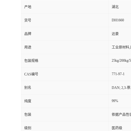
产地
湖北
DH1660
货号
品牌
达豪
用途
工业原材料
25kg/200kg/5
包装规格
771-97-1
CAS编号
别名
DAN; 2,3-
99%
纯度
包装
依据产品性
级别
医药级