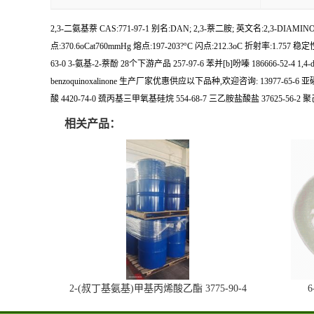
2,3-二氨基萘 CAS:771-97-1 别名:DAN; 2,3-萘二胺; 英文名:2,3
点:370.6oCat760mmHg 熔点:197-203?°C 闪点:212.3oC 折射率:1.757 稳定性:Sta
63-0 3-氨基-2-萘酚 28个下游产品 257-97-6 苯并[b]吩嗪 186666-52-4 1,4-dihydrob
benzo
quinoxalinone 生产厂家优惠供应以下品种,欢迎咨询: 13977-65-6 亚磷酸
酸 4420-74-0 巯丙基三甲氧基硅烷 554-68-7 三乙胺盐酸盐 37625-56-
相关产品：
2-(叔丁基氨基)甲基丙烯酸乙酯 3775-90-4