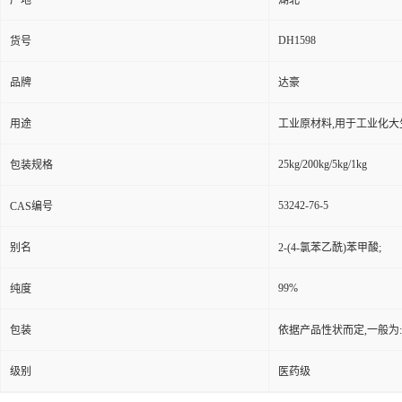
产地
湖北
DH1598
货号
品牌
达豪
用途
工业原材料,用于工业化大
25kg/200kg/5kg/1kg
包装规格
53242-76-5
CAS编号
别名
2-(4-氯苯乙酰)苯甲酸;
99%
纯度
包装
依据产品性状而定,一般为
级别
医药级