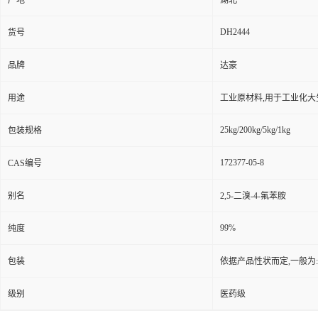
产地
湖北
DH2444
货号
品牌
达豪
用途
工业原材料,用于工业化大
25kg/200kg/5kg/1kg
包装规格
172377-05-8
CAS编号
别名
2,5-二溴-4-氟苯胺
99%
纯度
包装
依据产品性状而定,一般为
级别
医药级