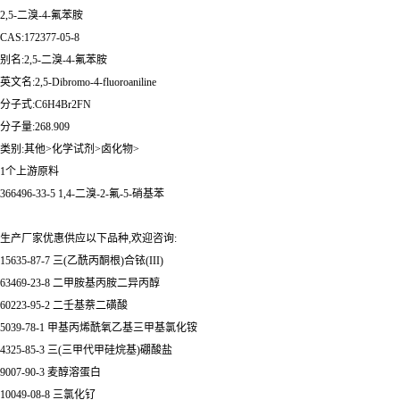
2,5-二溴-4-氟苯胺
CAS:172377-05-8
别名:2,5-二溴-4-氟苯胺
英文名:2,5-Dibromo-4-fluoroaniline
分子式:C6H4Br2FN
分子量:268.909
类别:其他>化学试剂>卤化物>
1个上游原料
366496-33-5 1,4-二溴-2-氟-5-硝基苯
生产厂家优惠供应以下品种,欢迎咨询:
15635-87-7 三(乙酰丙酮根)合铱(III)
63469-23-8 二甲胺基丙胺二异丙醇
60223-95-2 二壬基萘二磺酸
5039-78-1 甲基丙烯酰氧乙基三甲基氯化铵
4325-85-3 三(三甲代甲硅烷基)硼酸盐
9007-90-3 麦醇溶蛋白
10049-08-8 三氯化钌