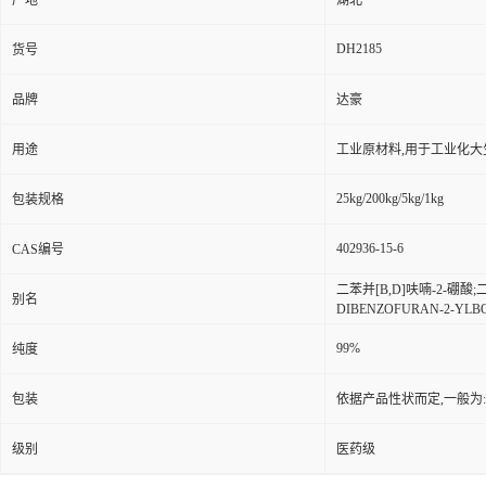
产地
湖北
DH2185
货号
品牌
达豪
用途
工业原材料,用于工业化大
25kg/200kg/5kg/1kg
包装规格
402936-15-6
CAS编号
二苯并[B,D]呋喃-2-硼酸;
别名
DIBENZOFURAN-2-YLB
99%
纯度
包装
依据产品性状而定,一般为
级别
医药级