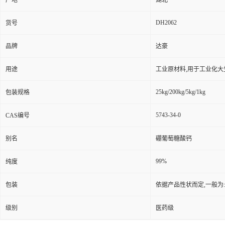
产地
湖北
DH2062
货号
品牌
达豪
用途
工业原材料,用于工业化大
25kg/200kg/5kg/1kg
包装规格
5743-34-0
CAS编号
别名
硼葡萄糖酸钙
99%
纯度
包装
依据产品性状而定,一般为
级别
医药级