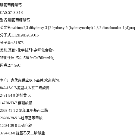
硼葡萄糖酸钙
CAS:5743-34-0
别名:硼葡萄糖酸钙
英文名:calcium,2,3-dihydroxy-3-[2-hydroxy-5-(hydroxymethyl)-1,3,2-dioxaborolan-4-yl]pro
分子式:C12H20B2CaO16
分子量:481.978
类别:其他>化学试剂>杂环化合物>
物化性质:沸点:530.9oCat760mmHg
闪点:274.9oC
生产厂家优惠供应以下品种,欢迎咨询:
842-15-9 7-氨基-1,3-萘二磺酸钾
2481-94-9 溶剂黄 56
14720-53-7 偏硼酸铅
2698-41-1 2-氯苯亚甲基丙二腈
28286-79-5 3-羟甲基苯甲酸
12034-39-8 四硫化钠
3794-83-0 羟基乙叉二膦酸盐