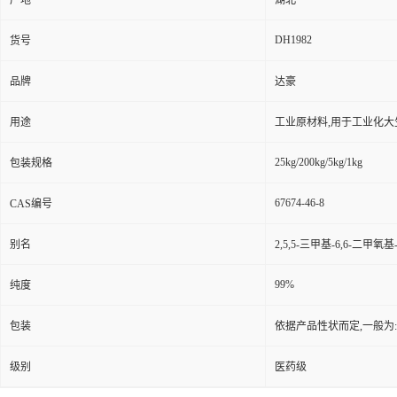
产地
湖北
DH1982
货号
品牌
达豪
用途
工业原材料,用于工业化大
25kg/200kg/5kg/1kg
包装规格
67674-46-8
CAS编号
别名
2,5,5-三甲基-6,6-二甲氧基
99%
纯度
包装
依据产品性状而定,一般为
级别
医药级