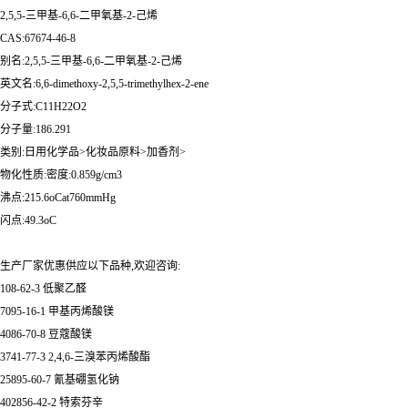
2,5,5-三甲基-6,6-二甲氧基-2-己烯
CAS:67674-46-8
别名:2,5,5-三甲基-6,6-二甲氧基-2-己烯
英文名:6,6-dimethoxy-2,5,5-trimethylhex-2-ene
分子式:C11H22O2
分子量:186.291
类别:日用化学品>化妆品原料>加香剂>
物化性质:密度:0.859g/cm3
沸点:215.6oCat760mmHg
闪点:49.3oC
生产厂家优惠供应以下品种,欢迎咨询:
108-62-3 低聚乙醛
7095-16-1 甲基丙烯酸镁
4086-70-8 豆蔻酸镁
3741-77-3 2,4,6-三溴苯丙烯酸酯
25895-60-7 氰基硼氢化钠
402856-42-2 特索芬辛