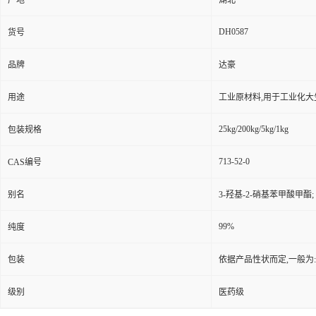
产地
湖北
DH0587
货号
品牌
达豪
用途
工业原材料,用于工业化大
25kg/200kg/5kg/1kg
包装规格
713-52-0
CAS编号
别名
3-羟基-2-硝基苯甲酸甲酯;
99%
纯度
包装
依据产品性状而定,一般为
级别
医药级