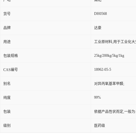
产地
湖北
DH0568
货号
品牌
达豪
用途
工业原材料,用于工业化大
25kg/200kg/5kg/1kg
包装规格
18962-05-5
CAS编号
别名
对异丙氧基苯甲醛;
99%
纯度
包装
依据产品性状而定,一般为
级别
医药级