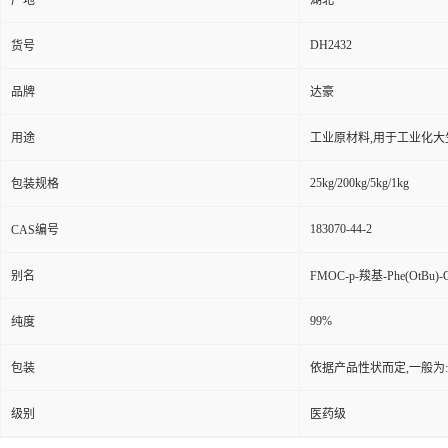
产地
湖北
DH2432
货号
品牌
达豪
用途
工业原材料,用于工业化大
25kg/200kg/5kg/1kg
包装规格
183070-44-2
CAS编号
别名
FMOC-p-羧基-Phe(OtBu)-
99%
纯度
包装
依据产品性状而定,一般为
级别
医药级