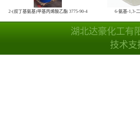
2-(叔丁基氨基)甲基丙烯酸乙酯 3775-90-4
6-氨基-1,
湖北达豪化工有
技术支