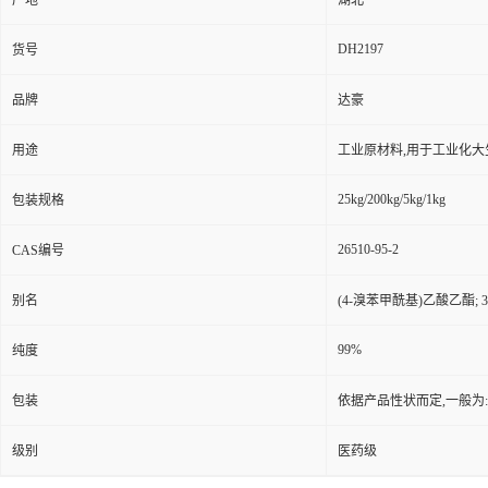
产地
湖北
DH2197
货号
品牌
达豪
用途
工业原材料,用于工业化大
25kg/200kg/5kg/1kg
包装规格
26510-95-2
CAS编号
别名
(4-溴苯甲酰基)乙酸乙酯; 3
99%
纯度
包装
依据产品性状而定,一般为
级别
医药级