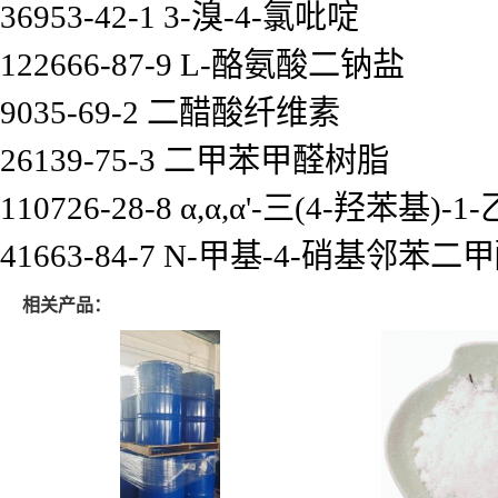
36953-42-1 3-溴-4-氯吡啶
122666-87-9 L-酪氨酸二钠盐
9035-69-2 二醋酸纤维素
26139-75-3 二甲苯甲醛树脂
110726-28-8 α,α,α'-三(4-羟苯基)
41663-84-7 N-甲基-4-硝基邻苯
相关产品：