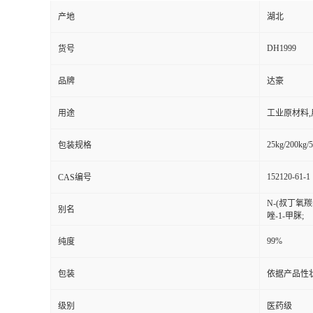
产地
湖北
DH1999
货号
品牌
达豪
用途
工业原材料
25kg/200kg/5
包装规格
152120-61-1
CAS编号
N-(叔丁氧羰基
别名
唑-1-甲脒;
99%
纯度
包装
依据产品性
级别
医药级