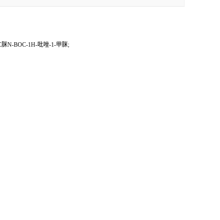
脒N-BOC-1H-吡唑-1-甲脒;