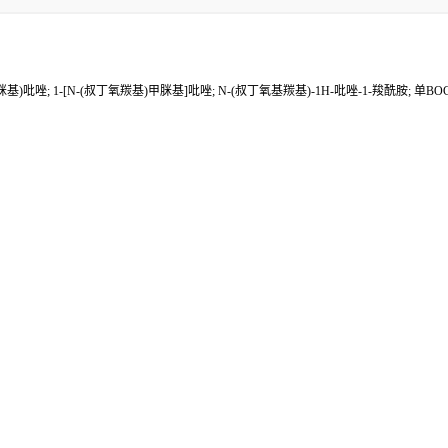
c-甲脒基)吡唑; 1-[N-(叔丁氧羰基)甲脒基]吡唑; N-(叔丁氧基羰基)-1H-吡唑-1-羧酰胺; 单BOC