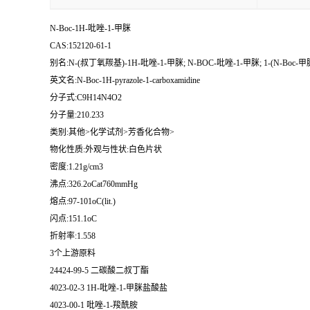
N-Boc-1H-吡唑-1-甲脒
CAS:152120-61-1
别名:N-(叔丁氧羰基)-1H-吡唑-1-甲脒; N-BOC-吡唑-1-甲脒; 1-(N-Bo
英文名:N-Boc-1H-pyrazole-1-carboxamidine
分子式:C9H14N4O2
分子量:210.233
类别:其他>化学试剂>芳香化合物>
物化性质:外观与性状:白色片状
密度:1.21g/cm3
沸点:326.2oCat760mmHg
熔点:97-101oC(lit.)
闪点:151.1oC
折射率:1.558
3个上游原料
24424-99-5 二碳酸二叔丁酯
4023-02-3 1H-吡唑-1-甲脒盐酸盐
4023-00-1 吡唑-1-羧酰胺