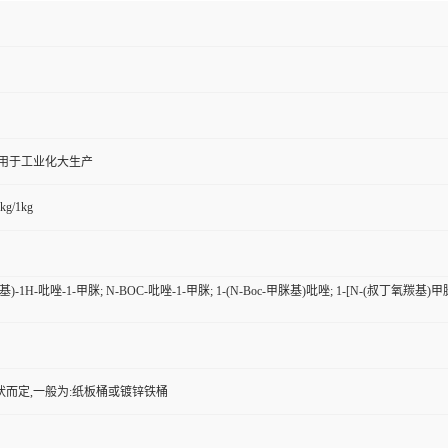
,用于工业化大生产
kg/1kg
)-1H-吡唑-1-甲脒; N-BOC-吡唑-1-甲脒; 1-(N-Boc-甲脒基)吡唑; 1-[N-(叔丁氧羰基
状而定,一般为:纸板桶或镀锌铁桶