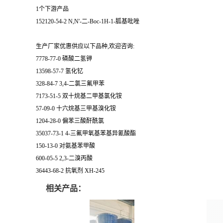
1个下游产品
152120-54-2 N,N'-二-Boc-1H-1-胍基吡唑
生产厂家优惠供应以下品种,欢迎咨询:
7778-77-0 磷酸二氢钾
13598-57-7 氢化钇
328-84-7 3,4-二氯三氟甲苯
7173-51-5 双十烷基二甲基氯化铵
57-09-0 十六烷基三甲基溴化铵
1204-28-0 偏苯三酸酐酰氯
35037-73-1 4-三氟甲氧基苯基异氰酸酯
150-13-0 对氨基苯甲酸
600-05-5 2,3-二溴丙酸
36443-68-2 抗氧剂 XH-245
相关产品：