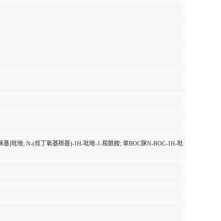
)甲脒基]吡唑; N-(叔丁氧基羰基)-1H-吡唑-1-羧酰胺; 单BOC脒N-BOC-1H-吡