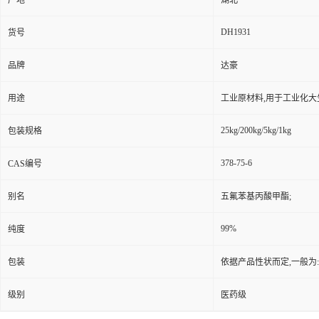
产地
湖北
DH1931
货号
品牌
达豪
用途
工业原材料,用于工业化大
25kg/200kg/5kg/1kg
包装规格
378-75-6
CAS编号
别名
五氟苯基丙酸甲酯;
99%
纯度
包装
依据产品性状而定,一般为
级别
医药级