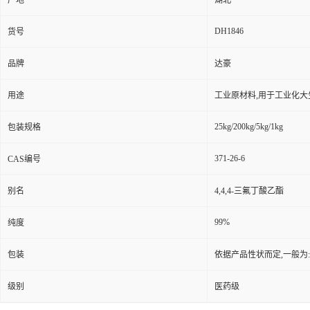
产地
湖北
DH1846
货号
品牌
达豪
用途
工业原材料,用于工业化大
25kg/200kg/5kg/1kg
包装规格
371-26-6
CAS编号
别名
4,4,4-三氟丁酸乙酯
99%
纯度
包装
依据产品性状而定,一般为
级别
医药级