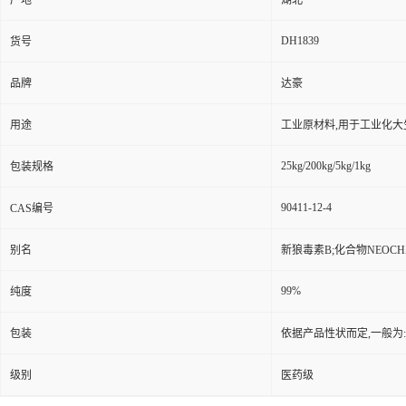
产地
湖北
DH1839
货号
品牌
达豪
用途
工业原材料,用于工业化大
25kg/200kg/5kg/1kg
包装规格
90411-12-4
CAS编号
别名
新狼毒素B;化合物NEOCHAMAEJ
99%
纯度
包装
依据产品性状而定,一般为
级别
医药级