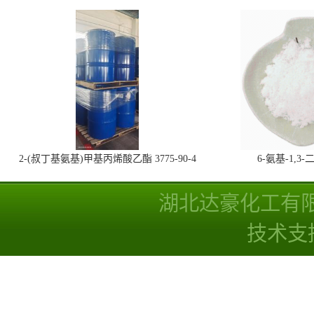
2-(叔丁基氨基)甲基丙烯酸乙酯 3775-90-4
6-氨基-1,
湖北达豪化工有
技术支