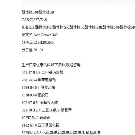
酸性棕348/酸性棕SR
CAS:72827-72-6
别名:C.I.酸性棕348;酸性棕 SR;酸性棕 R;酸性棕 348;酸性棕348/酸性棕S
英文名:Acid Brown 348
分子式:C19H28ClN5
分子量:361.91
生产厂家优惠供应以下品种,欢迎咨询:
541-47-9 3,3-二甲基丙烯酸
7681-57-4 焦亚硫酸钠
1484-84-0 2-哌啶乙醇
1318-93-0 蒙脱石
102-97-6 N-苄基异丙胺
393-79-3 2,4-二氯-3-氟-1-硝基苯
10257-54-2 硫酸铜
1112-67-0 四丁基氯化铵
52299-14-6 Suc-丙氨酰-丙氨酰-丙氨酰-对硝基苯胺