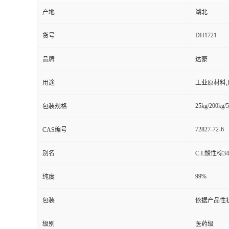
产地
湖北
DH1721
货号
品牌
达豪
用途
工业原材料
25kg/200kg/5
包装规格
72827-72-6
CAS编号
别名
C.I.酸性棕3
99%
纯度
包装
依据产品性
级别
医药级