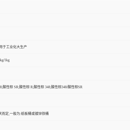
,用于工业化大生产
kg/1kg
48;酸性棕 SR;酸性棕 R;酸性棕 348;酸性棕348/酸性棕SR
状而定,一般为:纸板桶或镀锌铁桶