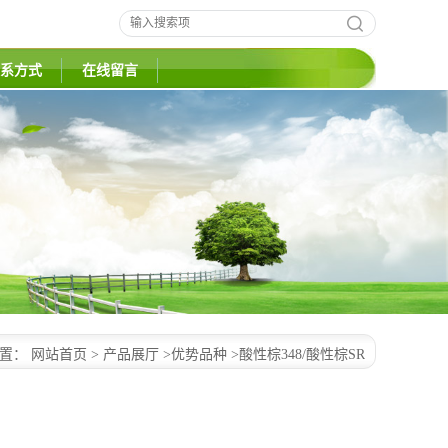
系方式
在线留言
位置：
网站首页
>
产品展厅
>
优势品种
>
酸性棕348/酸性棕SR