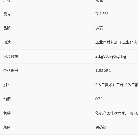
产地
湖北
DH1556
货号
品牌
达豪
用途
工业原材料,用于工业化大
25kg/200kg/5kg/1kg
包装规格
1583-59-1
CAS编号
别名
2,2-二氟苯并二茂; 2,2-二
99%
纯度
包装
依据产品性状而定,一般为
级别
医药级