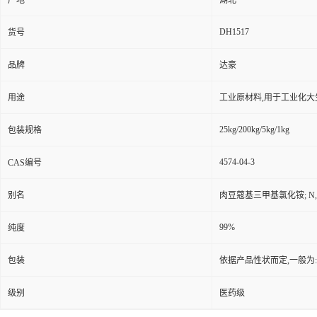
产地
湖北
DH1517
货号
品牌
达豪
用途
工业原材料,用于工业化大
25kg/200kg/5kg/1kg
包装规格
4574-04-3
CAS编号
别名
肉豆蔻基三甲基氯化铵; N,N
99%
纯度
包装
依据产品性状而定,一般为
级别
医药级