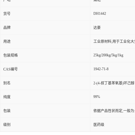
产地
湖北
DH1442
货号
品牌
达豪
用途
工业原材料,用于工业化大
25kg/200kg/5kg/1kg
包装规格
1942-71-8
CAS编号
别名
2-(4-叔丁基苯氧基)环己醇
99%
纯度
包装
依据产品性状而定,一般为
级别
医药级