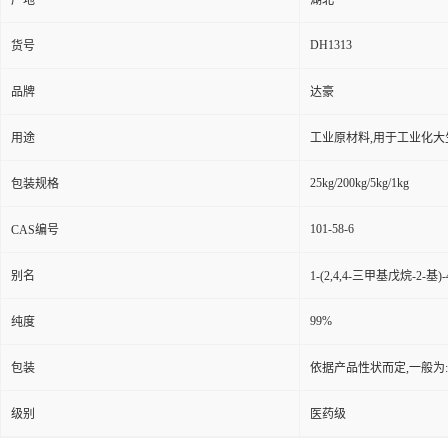
产地
湖北
DH1313
货号
品牌
达豪
用途
工业原材料,用于工业化大
25kg/200kg/5kg/1kg
包装规格
101-58-6
CAS编号
别名
1-(2,4,4-三甲基戊烷-2-基)
99%
纯度
包装
依据产品性状而定,一般为
级别
医药级